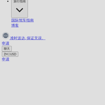
旅行指南
国际驾车指南
博客
准时送达,
保证无误。
申请
聊天
ZH | USD
申请