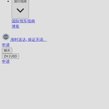
旅行指南
国际驾车指南
博客
准时送达,
保证无误。
申请
聊天
ZH | USD
申请