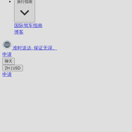
旅行指南
国际驾车指南
博客
准时送达,
保证无误。
申请
聊天
ZH | USD
申请