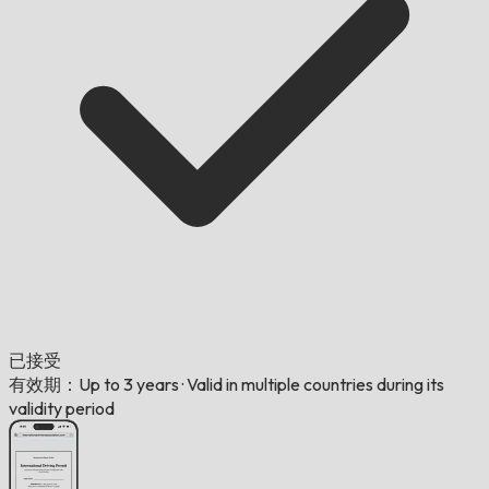
已接受
有效期：Up to 3 years
·
Valid in multiple countries during its
validity period