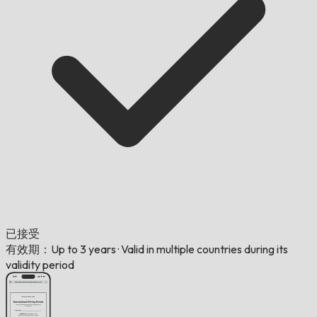
已接受
有效期：Up to 3 years
·
Valid in multiple countries during its
validity period