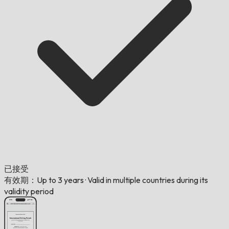
已接受
有效期：Up to 3 years
·
Valid in multiple countries during its
validity period