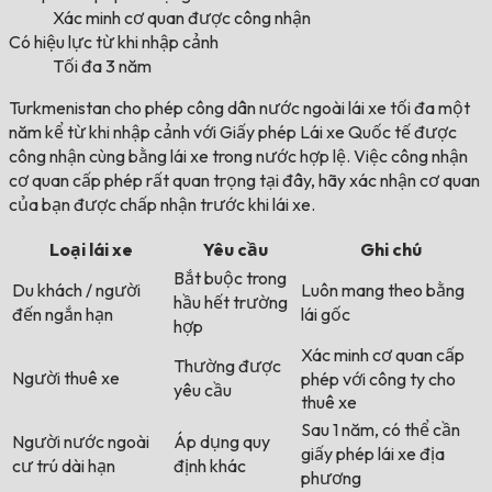
Xác minh cơ quan được công nhận
Có hiệu lực từ khi nhập cảnh
Tối đa 3 năm
Turkmenistan cho phép công dân nước ngoài lái xe tối đa một
năm kể từ khi nhập cảnh với Giấy phép Lái xe Quốc tế được
công nhận cùng bằng lái xe trong nước hợp lệ. Việc công nhận
cơ quan cấp phép rất quan trọng tại đây, hãy xác nhận cơ quan
của bạn được chấp nhận trước khi lái xe.
Loại lái xe
Yêu cầu
Ghi chú
Bắt buộc trong
Du khách / người
Luôn mang theo bằng
hầu hết trường
đến ngắn hạn
lái gốc
hợp
Xác minh cơ quan cấp
Thường được
Người thuê xe
phép với công ty cho
yêu cầu
thuê xe
Sau 1 năm, có thể cần
Người nước ngoài
Áp dụng quy
giấy phép lái xe địa
cư trú dài hạn
định khác
phương