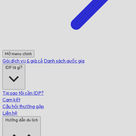
Mở menu chính
Gói dịch vụ & giá cả
Danh sách quốc gia
IDP là gì?
Tại sao tôi cần IDP?
Cam kết
Câu hỏi thường gặp
Liên hệ
Hướng dẫn du lịch