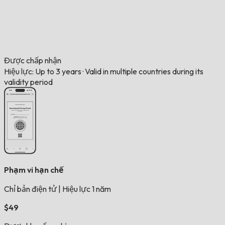
Được chấp nhận
Hiệu lực: Up to 3 years
·
Valid in multiple countries during its
validity period
Phạm vi hạn chế
Chỉ bản điện tử
|
Hiệu lực 1 năm
$49