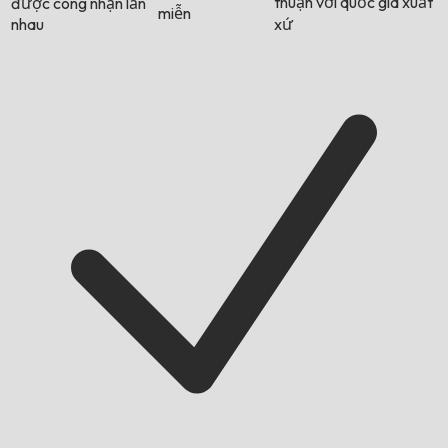
thuận với quốc gia xuất
được công nhận lẫn
miễn
nhau
xứ