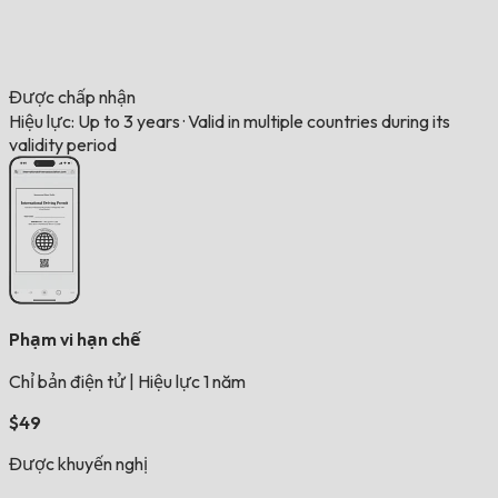
Được chấp nhận
Hiệu lực: Up to 3 years
·
Valid in multiple countries during its
validity period
Phạm vi hạn chế
Chỉ bản điện tử
|
Hiệu lực 1 năm
$49
Được khuyến nghị