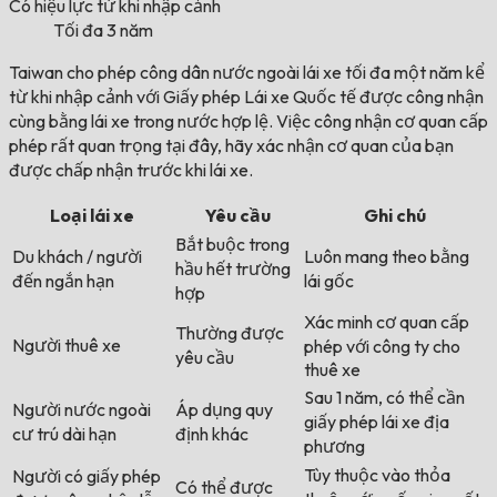
Có hiệu lực từ khi nhập cảnh
Tối đa 3 năm
Taiwan cho phép công dân nước ngoài lái xe tối đa một năm kể
từ khi nhập cảnh với Giấy phép Lái xe Quốc tế được công nhận
cùng bằng lái xe trong nước hợp lệ. Việc công nhận cơ quan cấp
phép rất quan trọng tại đây, hãy xác nhận cơ quan của bạn
được chấp nhận trước khi lái xe.
Loại lái xe
Yêu cầu
Ghi chú
Bắt buộc trong
Du khách / người
Luôn mang theo bằng
hầu hết trường
đến ngắn hạn
lái gốc
hợp
Xác minh cơ quan cấp
Thường được
Người thuê xe
phép với công ty cho
yêu cầu
thuê xe
Sau 1 năm, có thể cần
Người nước ngoài
Áp dụng quy
giấy phép lái xe địa
cư trú dài hạn
định khác
phương
Tùy thuộc vào thỏa
Người có giấy phép
Có thể được