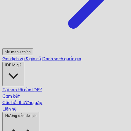
Mở menu chính
Gói dịch vụ & giá cả
Danh sách quốc gia
IDP là gì?
Tại sao tôi cần IDP?
Cam kết
Câu hỏi thường gặp
Liên hệ
Hướng dẫn du lịch