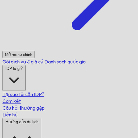
Mở menu chính
Gói dịch vụ & giá cả
Danh sách quốc gia
IDP là gì?
Tại sao tôi cần IDP?
Cam kết
Câu hỏi thường gặp
Liên hệ
Hướng dẫn du lịch