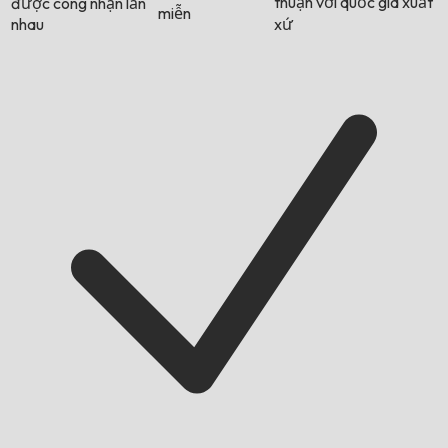
thuận với quốc gia xuất
được công nhận lẫn
miễn
nhau
xứ