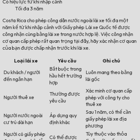
Có hiệu lực từ khi nhập cảnh
Tối đa 3 năm
Costa Rica cho phép công dân nước ngoài lái xe tối đa một
năm kể từ khi nhập cảnh với Giấy phép Lái xe Quốc tế được
công nhận cùng bằng lái xe trong nước hợp lệ. Việc công nhận
cơ quan cấp phép rất quan trọng tại đây, hãy xác nhận cơ quan
của bạn được chấp nhận trước khi lái xe.
Loại lái xe
Yêu cầu
Ghi chú
Bắt buộc trong
Du khách / người
Luôn mang theo bằng
hầu hết trường
đến ngắn hạn
lái gốc
hợp
Xác minh cơ quan cấp
Thường được
Người thuê xe
phép với công ty cho
yêu cầu
thuê xe
Sau 1 năm, có thể cần
Người nước ngoài
Áp dụng quy
giấy phép lái xe địa
cư trú dài hạn
định khác
phương
Tùy thuộc vào thỏa
Người có giấy phép
Có thể được