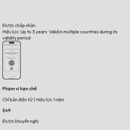
Được chấp nhận
Hiệu lực: Up to 3 years
·
Valid in multiple countries during its
validity period
Phạm vi hạn chế
Chỉ bản điện tử
|
Hiệu lực 1 năm
$49
Được khuyến nghị