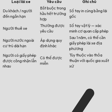
Loại lái xe
Yêu cầu
Ghi chú
Bắt buộc trong
Du khách / người
Sổ tay in cùng bằng lái
hầu hết trường
đến ngắn hạn
gốc
hợp
Thường được
Sổ tay vật lý — xác
Người thuê xe
yêu cầu
minh cơ quan cấp phép
Sau 1 năm, có thể cần
Người nước ngoài
Áp dụng quy
giấy phép lái xe địa
cư trú dài hạn
định khác
phương
Tùy thuộc vào thỏa
Người có giấy phép
Có thể được
thuận với quốc gia xuất
được công nhận lẫn
miễn
nhau
xứ