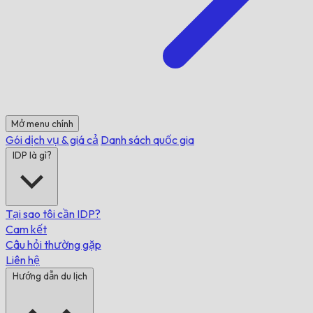
Mở menu chính
Gói dịch vụ & giá cả
Danh sách quốc gia
IDP là gì?
Tại sao tôi cần IDP?
Cam kết
Câu hỏi thường gặp
Liên hệ
Hướng dẫn du lịch