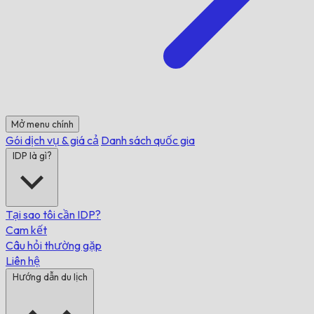
Mở menu chính
Gói dịch vụ & giá cả
Danh sách quốc gia
IDP là gì?
Tại sao tôi cần IDP?
Cam kết
Câu hỏi thường gặp
Liên hệ
Hướng dẫn du lịch