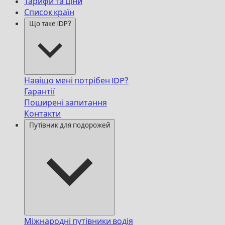
Тарифи та ціни
Список країн
Що таке IDP?
Навіщо мені потрібен IDP?
Гарантії
Поширені запитання
Контакти
Путівник для подорожей
Міжнародні путівники водія