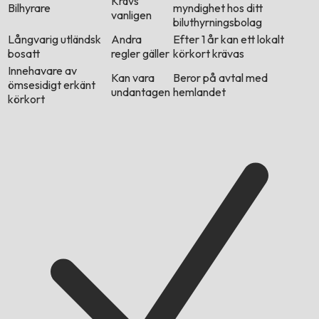
Krävs
Bilhyrare
myndighet hos ditt
vanligen
biluthyrningsbolag
Långvarig utländsk
Andra
Efter 1 år kan ett lokalt
bosatt
regler gäller
körkort krävas
Innehavare av
Kan vara
Beror på avtal med
ömsesidigt erkänt
undantagen
hemlandet
körkort