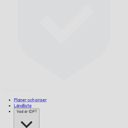
I tid,
garanterat.
Planer och priser
Ländlista
Vad är IDP?