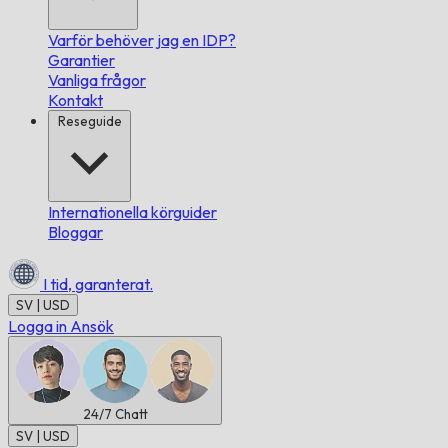
Varför behöver jag en IDP?
Garantier
Vanliga frågor
Kontakt
Reseguide
Internationella körguider
Bloggar
I tid,
garanterat.
SV | USD
Logga in
Ansök
24/7
Chatt
SV | USD