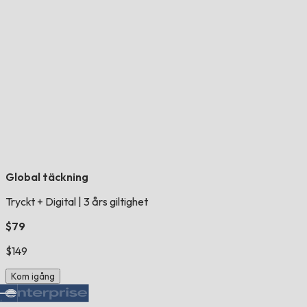
Global täckning
Tryckt + Digital
|
3 års giltighet
$79
$149
Kom igång