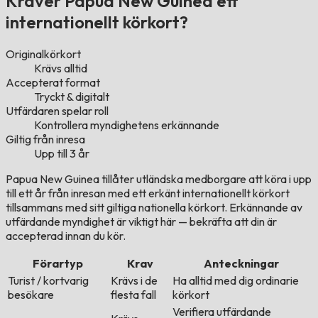
Kräver Papua New Guinea ett
internationellt körkort?
Originalkörkort
Krävs alltid
Accepterat format
Tryckt & digitalt
Utfärdaren spelar roll
Kontrollera myndighetens erkännande
Giltig från inresa
Upp till 3 år
Papua New Guinea tillåter utländska medborgare att köra i upp
till ett år från inresan med ett erkänt internationellt körkort
tillsammans med sitt giltiga nationella körkort. Erkännande av
utfärdande myndighet är viktigt här — bekräfta att din är
accepterad innan du kör.
Förartyp
Krav
Anteckningar
Turist / kortvarig
Krävs i de
Ha alltid med dig ordinarie
besökare
flesta fall
körkort
Verifiera utfärdande