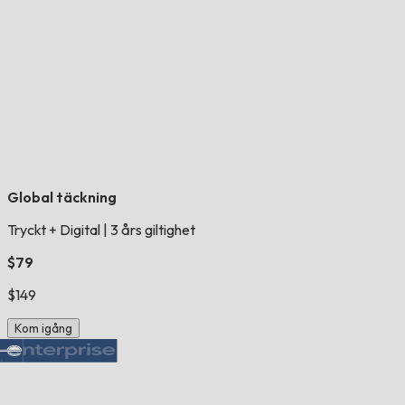
Global täckning
Tryckt + Digital
|
3 års giltighet
$79
$149
Kom igång