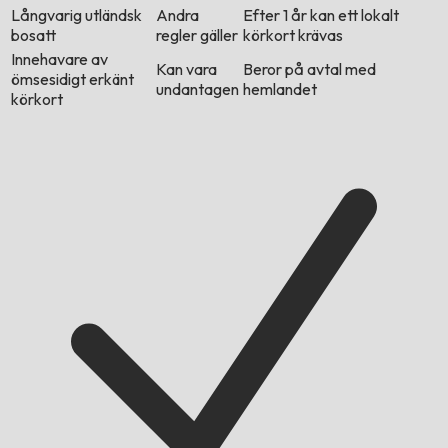
Långvarig utländsk
Andra
Efter 1 år kan ett lokalt
bosatt
regler gäller
körkort krävas
Innehavare av
Kan vara
Beror på avtal med
ömsesidigt erkänt
undantagen
hemlandet
körkort