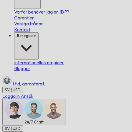
Varför behöver jag en IDP?
Garantier
Vanliga frågor
Kontakt
Reseguide
Internationella körguider
Bloggar
I tid,
garanterat.
SV | USD
Logga in
Ansök
24/7
Chatt
SV | USD