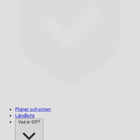
I tid,
garanterat.
Planer och priser
Ländlista
Vad är IDP?