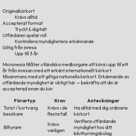
Originalkörkort
Krävs alltid
Accepterat format
Tryckt & digitalt
Utfärdaren spelar roll
Kontrollera myndighetens erkännande
Giltig från inresa
Upp till 3 år
Micronesia tillåter utländska medborgare att köra i upp till ett
år från inresan med ett erkänt internationellt körkort
tillsammans med sitt giltiga nationella körkort. Erkännande av
utfärdande myndighet är viktigt här — bekräfta att din är
accepterad innan du kör.
Förartyp
Krav
Anteckningar
Turist / kortvarig
Krävs i de
Ha alltid med dig ordinarie
besökare
flesta fall
körkort
Verifiera utfärdande
Krävs
Bilhyrare
myndighet hos ditt
vanligen
biluthyrningsbolag