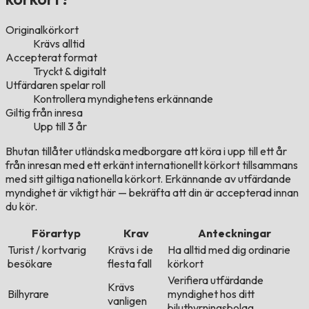
Originalkörkort
Krävs alltid
Accepterat format
Tryckt & digitalt
Utfärdaren spelar roll
Kontrollera myndighetens erkännande
Giltig från inresa
Upp till 3 år
Bhutan tillåter utländska medborgare att köra i upp till ett år
från inresan med ett erkänt internationellt körkort tillsammans
med sitt giltiga nationella körkort. Erkännande av utfärdande
myndighet är viktigt här — bekräfta att din är accepterad innan
du kör.
Förartyp
Krav
Anteckningar
Turist / kortvarig
Krävs i de
Ha alltid med dig ordinarie
besökare
flesta fall
körkort
Verifiera utfärdande
Krävs
Bilhyrare
myndighet hos ditt
vanligen
biluthyrningsbolag