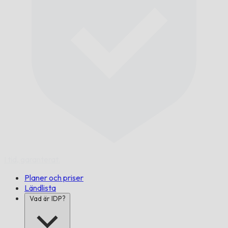
I tid,
garanterat.
Planer och priser
Ländlista
Vad är IDP?