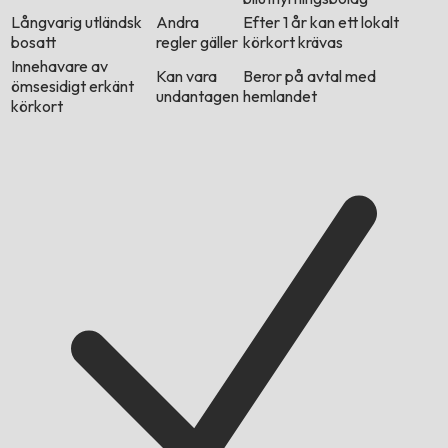
Långvarig utländsk
Andra
Efter 1 år kan ett lokalt
bosatt
regler gäller
körkort krävas
Innehavare av
Kan vara
Beror på avtal med
ömsesidigt erkänt
undantagen
hemlandet
körkort