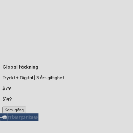
Global täckning
Tryckt + Digital
|
3 års giltighet
$79
$149
Kom igång