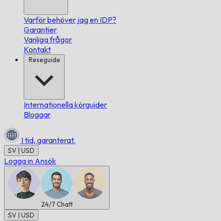
Varför behöver jag en IDP?
Garantier
Vanliga frågor
Kontakt
Reseguide
Internationella körguider
Bloggar
I tid,
garanterat.
SV | USD
Logga in
Ansök
24/7
Chatt
SV | USD