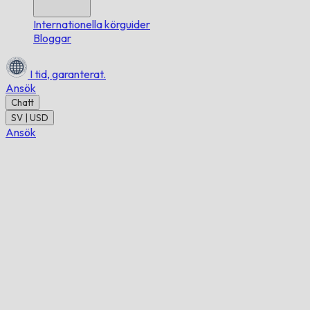
Internationella körguider
Bloggar
I tid,
garanterat.
Ansök
Chatt
SV | USD
Ansök