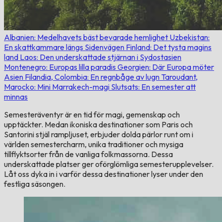
Albanien: Medelhavets bäst bevarade hemlighet
Uzbekistan:
En skattkammare längs Sidenvägen
Finland: Det tysta magins
land
Laos: Den underskattade stjärnan i Sydostasien
Montenegro: Europas lilla paradis
Georgien: Där Europa möter
Asien
Filandia, Colombia: En regnbåge av lugn
Taroudant,
Marocko: Mini Marrakech-magi
Slutsats: En semester att
minnas
Semesteräventyr är en tid för magi, gemenskap och
upptäckter. Medan ikoniska destinationer som Paris och
Santorini stjäl rampljuset, erbjuder dolda pärlor runt om i
världen semestercharm, unika traditioner och mysiga
tillflyktsorter från de vanliga folkmassorna. Dessa
underskattade platser ger oförglömliga semesterupplevelser.
Låt oss dyka in i varför dessa destinationer lyser under den
festliga säsongen.