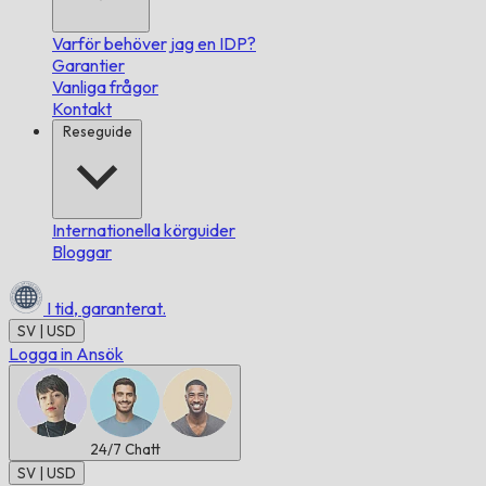
Varför behöver jag en IDP?
Garantier
Vanliga frågor
Kontakt
Reseguide
Internationella körguider
Bloggar
I tid,
garanterat.
SV | USD
Logga in
Ansök
24/7
Chatt
SV | USD