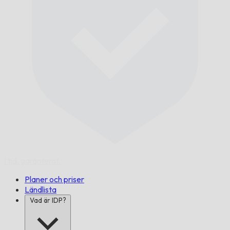
I tid,
garanterat.
Planer och priser
Ländlista
Vad är IDP?