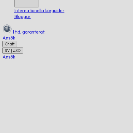
Internationella körguider
Bloggar
I tid,
garanterat.
Ansök
Chatt
SV | USD
Ansök