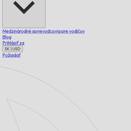
Medzinárodné sprievodcovia pre vodičov
Blog
Prihlásiť sa
SK | USD
Požiadať