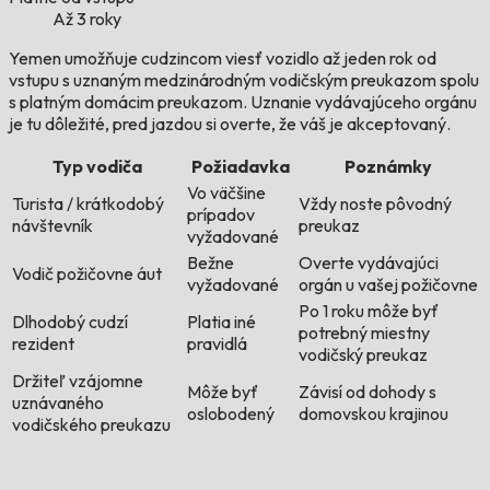
Až 3 roky
Yemen umožňuje cudzincom viesť vozidlo až jeden rok od
vstupu s uznaným medzinárodným vodičským preukazom spolu
s platným domácim preukazom. Uznanie vydávajúceho orgánu
je tu dôležité, pred jazdou si overte, že váš je akceptovaný.
Typ vodiča
Požiadavka
Poznámky
Vo väčšine
Turista / krátkodobý
Vždy noste pôvodný
prípadov
návštevník
preukaz
vyžadované
Bežne
Overte vydávajúci
Vodič požičovne áut
vyžadované
orgán u vašej požičovne
Po 1 roku môže byť
Dlhodobý cudzí
Platia iné
potrebný miestny
rezident
pravidlá
vodičský preukaz
Držiteľ vzájomne
Môže byť
Závisí od dohody s
uznávaného
oslobodený
domovskou krajinou
vodičského preukazu