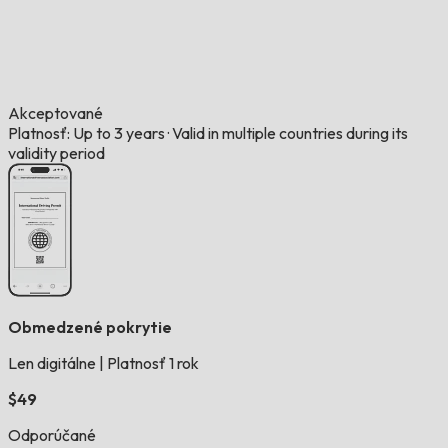
Akceptované
Platnosť: Up to 3 years
·
Valid in multiple countries during its
validity period
Obmedzené pokrytie
Len digitálne
|
Platnosť 1 rok
$49
Odporúčané