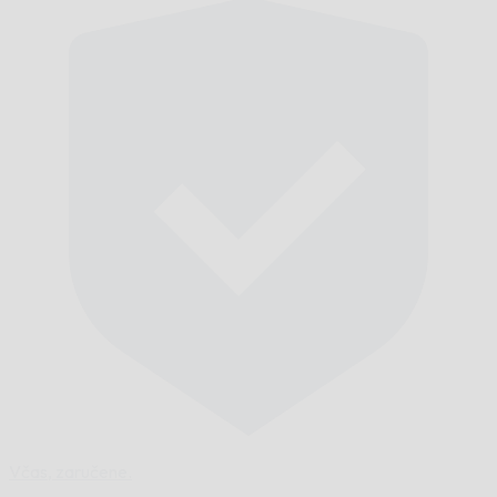
Včas,
zaručene.