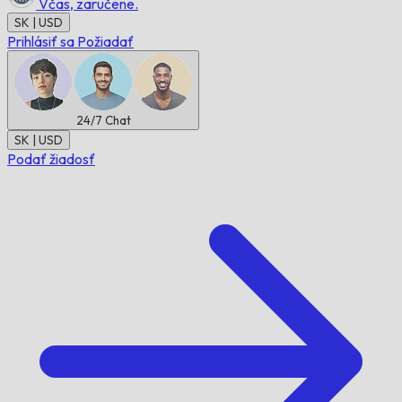
Včas,
zaručene.
SK | USD
Prihlásiť sa
Požiadať
24/7
Chat
SK | USD
Podať žiadosť