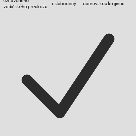
uznávaného
oslobodený
domovskou krajinou
vodičského preukazu