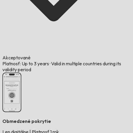
Akceptované
Platnosť: Up to 3 years
·
Valid in multiple countries during its
validity period
Obmedzené pokrytie
Len digitálne
|
Platnosť 1 rok