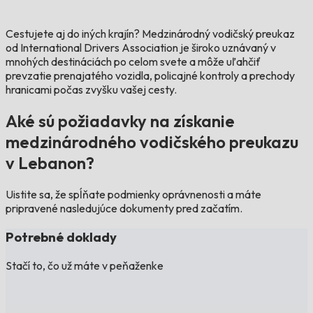
Cestujete aj do iných krajín?
Medzinárodný vodičský preukaz
od International Drivers Association je široko uznávaný v
mnohých destináciách po celom svete a môže uľahčiť
prevzatie prenajatého vozidla, policajné kontroly a prechody
hranicami počas zvyšku vašej cesty.
Aké sú požiadavky na získanie
medzinárodného vodičského preukazu
v Lebanon?
Uistite sa, že spĺňate podmienky oprávnenosti a máte
pripravené nasledujúce dokumenty pred začatím.
Potrebné doklady
Stačí to, čo už máte v peňaženke