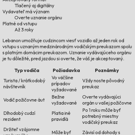
Tlačený aj digitálny
Vydavateľ má význam
Overte uznanie orgánu
Platné od vstupu
Až 3 roky
Lebanon umožňuje cudzincom viesť vozidlo až jeden rok od
vstupu s uznaným medzinárodným vodičským preukazom spolu
s platným domácim preukazom. Uznanie vydávajúceho orgánu
je tu dôležité, pred jazdou si overte, že váš je akceptovaný.
Typ vodiča
Požiadavka
Poznámky
Vo väčšine
Turista / krátkodobý
Vždy noste pôvodný
prípadov
návštevník
preukaz
vyžadované
Bežne
Overte vydávajúci
Vodič požičovne áut
vyžadované
orgán u vašej požičovne
Po 1 roku môže byť
Dlhodobý cudzí
Platia iné
potrebný miestny
rezident
pravidlá
vodičský preukaz
Držiteľ vzájomne
Môže byť
Závisí od dohody s