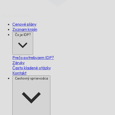
Včas,
zaručene.
Cenové plány
Zoznam krajín
Čo je IDP?
Prečo potrebujem IDP?
Záruky
Často kladené otázky
Kontakt
Cestovný sprievodca