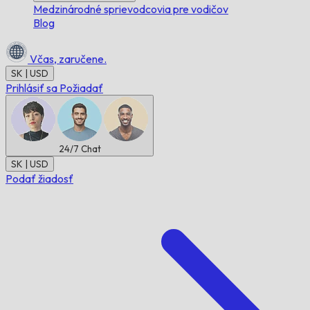
Medzinárodné sprievodcovia pre vodičov
Blog
Včas,
zaručene.
SK | USD
Prihlásiť sa
Požiadať
24/7
Chat
SK | USD
Podať žiadosť