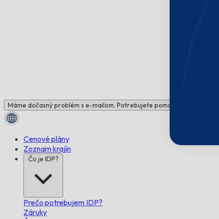
Máme dočasný problém s e-mailom. Potrebujete pomoc? Napíšte nám!
Cenové plány
Zoznam krajín
Čo je IDP?
Prečo potrebujem IDP?
Záruky