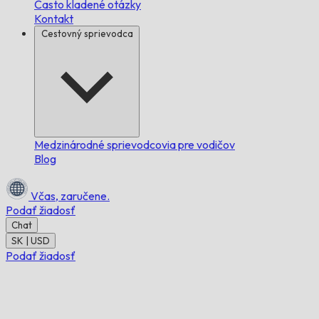
Často kladené otázky
Kontakt
Cestovný sprievodca
Medzinárodné sprievodcovia pre vodičov
Blog
Včas,
zaručene.
Podať žiadosť
Chat
SK | USD
Podať žiadosť