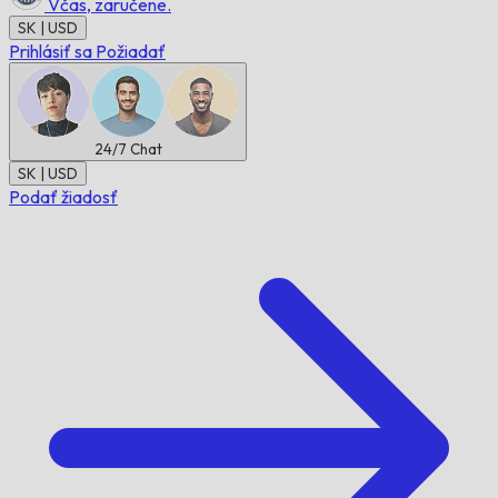
Včas,
zaručene.
SK | USD
Prihlásiť sa
Požiadať
24/7
Chat
SK | USD
Podať žiadosť