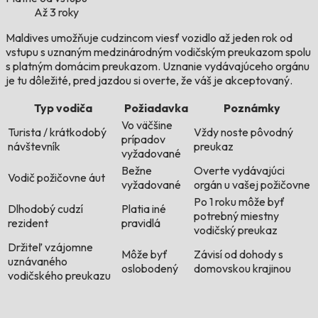
Až 3 roky
Maldives umožňuje cudzincom viesť vozidlo až jeden rok od
vstupu s uznaným medzinárodným vodičským preukazom spolu
s platným domácim preukazom. Uznanie vydávajúceho orgánu
je tu dôležité, pred jazdou si overte, že váš je akceptovaný.
Typ vodiča
Požiadavka
Poznámky
Vo väčšine
Turista / krátkodobý
Vždy noste pôvodný
prípadov
návštevník
preukaz
vyžadované
Bežne
Overte vydávajúci
Vodič požičovne áut
vyžadované
orgán u vašej požičovne
Po 1 roku môže byť
Dlhodobý cudzí
Platia iné
potrebný miestny
rezident
pravidlá
vodičský preukaz
Držiteľ vzájomne
Môže byť
Závisí od dohody s
uznávaného
oslobodený
domovskou krajinou
vodičského preukazu