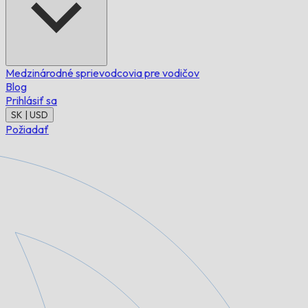
Medzinárodné sprievodcovia pre vodičov
Blog
Prihlásiť sa
SK | USD
Požiadať