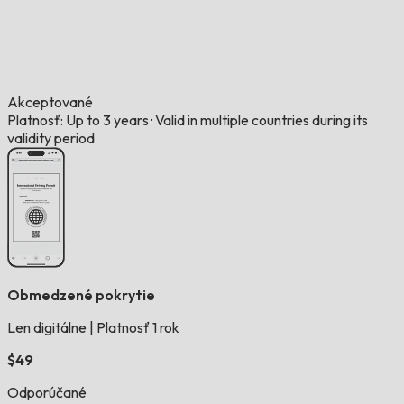
Akceptované
Platnosť: Up to 3 years
·
Valid in multiple countries during its
validity period
Obmedzené pokrytie
Len digitálne
|
Platnosť 1 rok
$49
Odporúčané