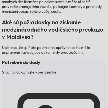
mnohých destináciách po celom svete a môže uľahčiť
prevzatie prenajatého vozidla, policajné kontroly a prechody
hranicami počas zvyšku vašej cesty.
Aké sú požiadavky na získanie
medzinárodného vodičského preukazu
v Maldives?
Uistite sa, že spĺňate podmienky oprávnenosti a máte
pripravené nasledujúce dokumenty pred začatím.
Potrebné doklady
Stačí to, čo už máte v peňaženke