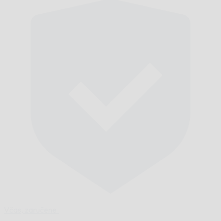
Včas,
zaručene.