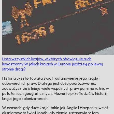
Lista wszystkich krajów, w których obowiązuje ruch
lewostronny
W jakich krajach w Europie jeździ się po lewej
stronie drogi?
Historia ukształtowała świat i ustanowienie jego rządu i
odpowiednich praw. Dlatego jeśli dużo podróżowałeś,
zauważysz, że istnieje wiele wspólnych praw pomimo różnic w
położeniach geograficznych. Można to prześledzić w historii
kraju i jego kolonizatorach.
W czasach, gdy duże kraje, takie jak Anglia i Hiszpania, wciąż
eksplorowały świat i podbijały ziemie, ustanawiały tam