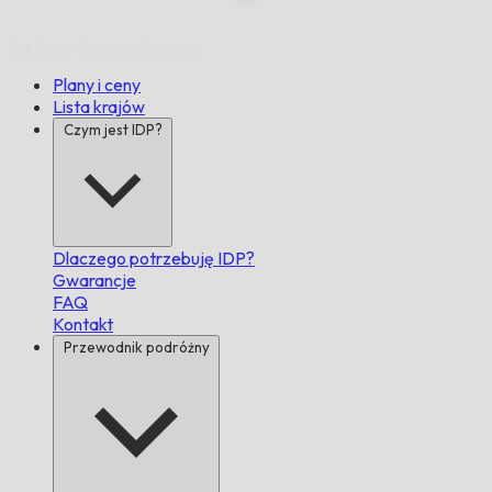
Na Czas,
Gwarantowane.
Plany i ceny
Lista krajów
Czym jest IDP?
Dlaczego potrzebuję IDP?
Gwarancje
FAQ
Kontakt
Przewodnik podróżny