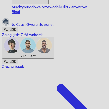
Międzynarodowe przewodniki dla kierowców
Blogi
Na Czas,
Gwarantowane.
PL | USD
Zaloguj się
Złóż wniosek
24/7
Czat
PL | USD
Złóż wniosek