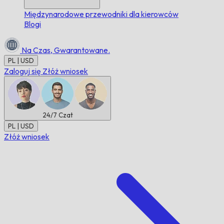
Międzynarodowe przewodniki dla kierowców
Blogi
Na Czas,
Gwarantowane.
PL | USD
Zaloguj się
Złóż wniosek
24/7
Czat
PL | USD
Złóż wniosek