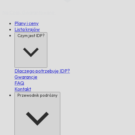
Na Czas,
Gwarantowane.
Plany i ceny
Lista krajów
Czym jest IDP?
Dlaczego potrzebuję IDP?
Gwarancje
FAQ
Kontakt
Przewodnik podróżny