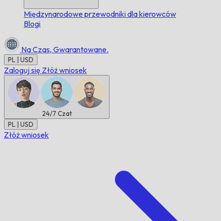
Międzynarodowe przewodniki dla kierowców
Blogi
Na Czas,
Gwarantowane.
PL | USD
Zaloguj się
Złóż wniosek
24/7
Czat
PL | USD
Złóż wniosek