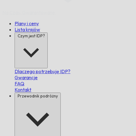
Na Czas,
Gwarantowane.
Plany i ceny
Lista krajów
Czym jest IDP?
Dlaczego potrzebuję IDP?
Gwarancje
FAQ
Kontakt
Przewodnik podróżny