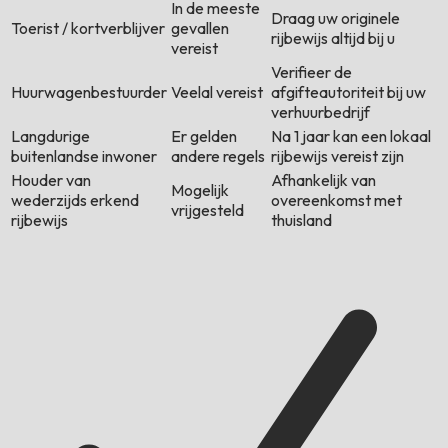
In de meeste
Draag uw originele
Toerist / kortverblijver
gevallen
rijbewijs altijd bij u
vereist
Verifieer de
Huurwagenbestuurder
Veelal vereist
afgifteautoriteit bij uw
verhuurbedrijf
Langdurige
Er gelden
Na 1 jaar kan een lokaal
buitenlandse inwoner
andere regels
rijbewijs vereist zijn
Houder van
Afhankelijk van
Mogelijk
wederzijds erkend
overeenkomst met
vrijgesteld
rijbewijs
thuisland