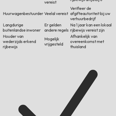
vereist
Verifieer de
Huurwagenbestuurder
Veelal vereist
afgifteautoriteit bij uw
verhuurbedrijf
Langdurige
Er gelden
Na 1 jaar kan een lokaal
buitenlandse inwoner
andere regels
rijbewijs vereist zijn
Houder van
Afhankelijk van
Mogelijk
wederzijds erkend
overeenkomst met
vrijgesteld
rijbewijs
thuisland