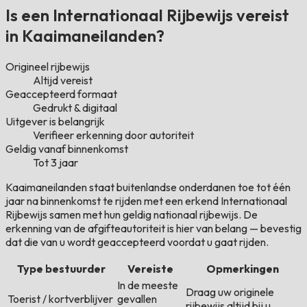
Is een Internationaal Rijbewijs vereist
in Kaaimaneilanden?
Origineel rijbewijs
Altijd vereist
Geaccepteerd formaat
Gedrukt & digitaal
Uitgever is belangrijk
Verifieer erkenning door autoriteit
Geldig vanaf binnenkomst
Tot 3 jaar
Kaaimaneilanden staat buitenlandse onderdanen toe tot één
jaar na binnenkomst te rijden met een erkend Internationaal
Rijbewijs samen met hun geldig nationaal rijbewijs. De
erkenning van de afgifteautoriteit is hier van belang — bevestig
dat die van u wordt geaccepteerd voordat u gaat rijden.
Type bestuurder
Vereiste
Opmerkingen
In de meeste
Draag uw originele
Toerist / kortverblijver
gevallen
rijbewijs altijd bij u