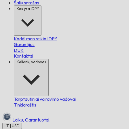
Šalių sąrašas
Kas yra IDP?
Kodėl man reikia IDP?
Garantijos
DUK
Kontaktai
Kelionių vadovas
Tarptautiniai vairavimo vadovai
Tinklaraštis
Laiku,
Garantuotai.
LT | USD