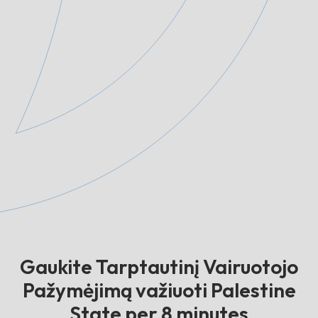
Gaukite Tarptautinį Vairuotojo
Pažymėjimą važiuoti Palestine
State per 8 minutes