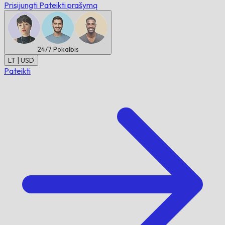
Prisijungti
Pateikti prašymą
24/7
Pokalbis
LT | USD
Pateikti