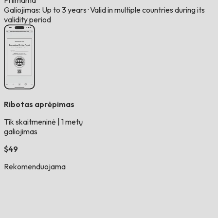
Priimama
Galiojimas: Up to 3 years
·
Valid in multiple countries during its
validity period
Ribotas aprėpimas
Tik skaitmeninė
|
1 metų
galiojimas
$49
Rekomenduojama