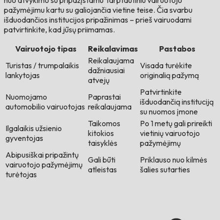
nuo atvykimo su pripažįstamu Tarptautiniu vairuotojo
pažymėjimu kartu su galiojančia vietine teise. Čia svarbu
išduodančios institucijos pripažinimas – prieš vairuodami
patvirtinkite, kad jūsų priimamas.
Vairuotojo tipas
Reikalavimas
Pastabos
Reikalaujama
Turistas / trumpalaikis
Visada turėkite
dažniausiai
lankytojas
originalią pažymą
atvejų
Patvirtinkite
Nuomojamo
Paprastai
išduodančią instituciją
automobilio vairuotojas
reikalaujama
su nuomos įmone
Taikomos
Po 1 metų gali prireikti
Ilgalaikis užsienio
kitokios
vietinių vairuotojo
gyventojas
taisyklės
pažymėjimų
Abipusiškai pripažintų
Gali būti
Priklauso nuo kilmės
vairuotojo pažymėjimų
atleistas
šalies sutarties
turėtojas