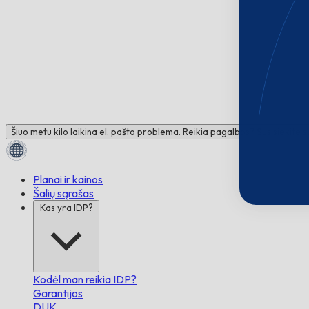
Šiuo metu kilo laikina el. pašto problema. Reikia pagalbos? Susisiekite 
Planai ir kainos
Šalių sąrašas
Kas yra IDP?
Kodėl man reikia IDP?
Garantijos
DUK