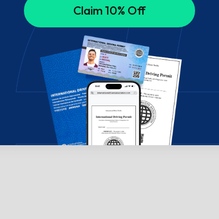
Claim 10% Off
su mumis pokalbių lange!