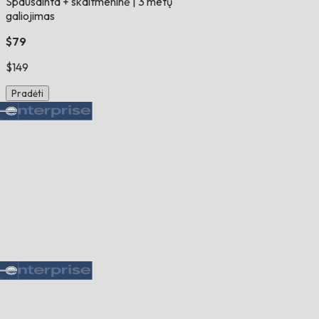
Spausdinta + skaitmeninė
|
3 metų
galiojimas
$79
$149
Pradėti