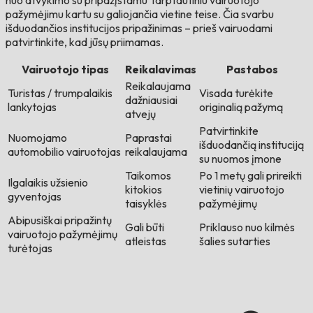
nuo atvykimo su pripažįstamu Tarptautiniu vairuotojo
pažymėjimu kartu su galiojančia vietine teise. Čia svarbu
išduodančios institucijos pripažinimas – prieš vairuodami
patvirtinkite, kad jūsų priimamas.
Vairuotojo tipas
Reikalavimas
Pastabos
Reikalaujama
Turistas / trumpalaikis
Visada turėkite
dažniausiai
lankytojas
originalią pažymą
atvejų
Patvirtinkite
Nuomojamo
Paprastai
išduodančią instituciją
automobilio vairuotojas
reikalaujama
su nuomos įmone
Taikomos
Po 1 metų gali prireikti
Ilgalaikis užsienio
kitokios
vietinių vairuotojo
gyventojas
taisyklės
pažymėjimų
Abipusiškai pripažintų
Gali būti
Priklauso nuo kilmės
vairuotojo pažymėjimų
atleistas
šalies sutarties
turėtojas