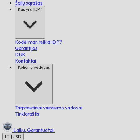
Šalių sąrašas
Kas yra IDP?
Kodėl man reikia IDP?
Garantijos
DUK
Kontaktai
Kelionių vadovas
Tarptautiniai vairavimo vadovai
Tinklaraštis
Laiku,
Garantuotai.
LT | USD