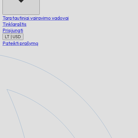
Tarptautiniai vairavimo vadovai
Tinklaraštis
Prisijungti
LT | USD
Pateikti prašymą