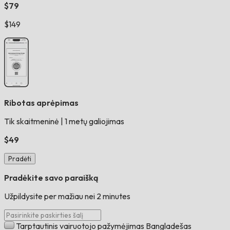
$79
$149
Ribotas aprėpimas
Tik skaitmeninė
|
1 metų galiojimas
$49
Pradėti
Pradėkite savo paraišką
Užpildysite per mažiau nei 2 minutes
Tarptautinis vairuotojo pažymėjimas Bangladešas