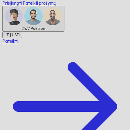
Prisijungti
Pateikti prašymą
24/7
Pokalbis
LT | USD
Pateikti