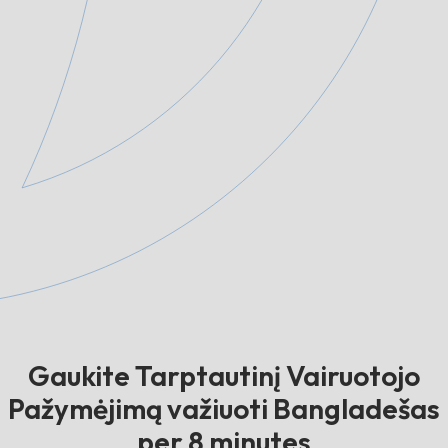
Gaukite Tarptautinį Vairuotojo
Pažymėjimą važiuoti Bangladešas
per 8 minutes