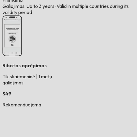
Priimama
Galiojimas: Up to 3 years
·
Valid in multiple countries during its
validity period
Ribotas aprėpimas
Tik skaitmeninė
|
1 metų
galiojimas
$49
Rekomenduojama