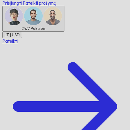
Prisijungti
Pateikti prašymą
24/7
Pokalbis
LT | USD
Pateikti