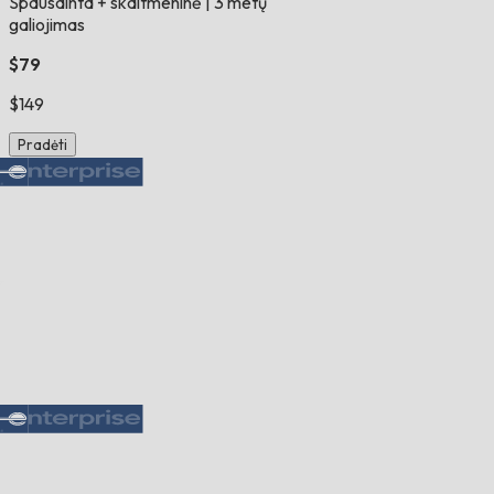
Spausdinta + skaitmeninė
|
3 metų
galiojimas
$79
$149
Pradėti