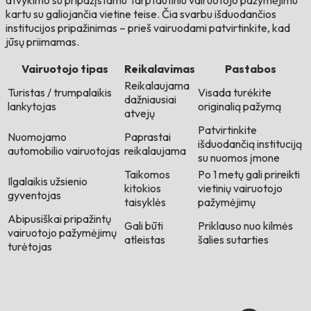
atvykimo su pripažįstamu Tarptautiniu vairuotojo pažymėjimu
kartu su galiojančia vietine teise. Čia svarbu išduodančios
institucijos pripažinimas – prieš vairuodami patvirtinkite, kad
jūsų priimamas.
Vairuotojo tipas
Reikalavimas
Pastabos
Reikalaujama
Turistas / trumpalaikis
Visada turėkite
dažniausiai
lankytojas
originalią pažymą
atvejų
Patvirtinkite
Nuomojamo
Paprastai
išduodančią instituciją
automobilio vairuotojas
reikalaujama
su nuomos įmone
Taikomos
Po 1 metų gali prireikti
Ilgalaikis užsienio
kitokios
vietinių vairuotojo
gyventojas
taisyklės
pažymėjimų
Abipusiškai pripažintų
Gali būti
Priklauso nuo kilmės
vairuotojo pažymėjimų
atleistas
šalies sutarties
turėtojas