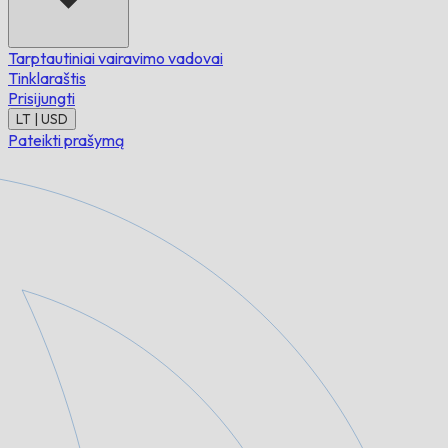
Tarptautiniai vairavimo vadovai
Tinklaraštis
Prisijungti
LT | USD
Pateikti prašymą