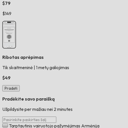
$79
$149
Ribotas aprėpimas
Tik skaitmeninė
|
1 metų galiojimas
$49
Pradėti
Pradėkite savo paraišką
Užpildysite per mažiau nei 2 minutes
Tarptautinis vairuotojo pažymėjimas Armėnija