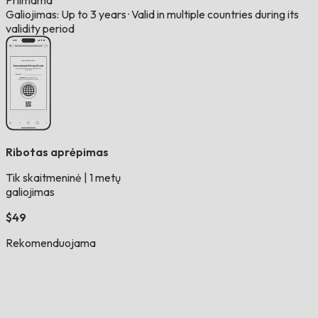
Priimama
Galiojimas: Up to 3 years
·
Valid in multiple countries during its
validity period
Ribotas aprėpimas
Tik skaitmeninė
|
1 metų
galiojimas
$49
Rekomenduojama