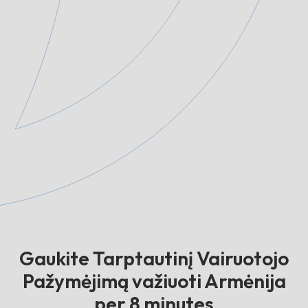
Gaukite Tarptautinį Vairuotojo
Pažymėjimą važiuoti Armėnija
per 8 minutes