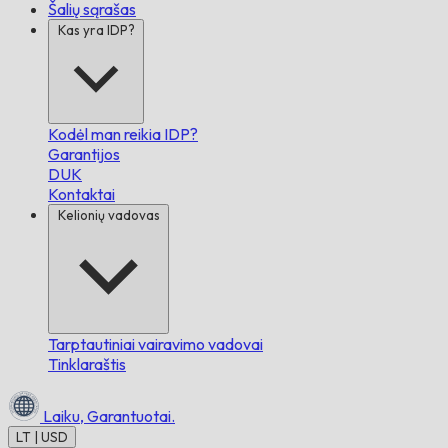
Šalių sąrašas
Kas yra IDP?
Kodėl man reikia IDP?
Garantijos
DUK
Kontaktai
Kelionių vadovas
Tarptautiniai vairavimo vadovai
Tinklaraštis
Laiku,
Garantuotai.
LT | USD