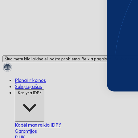
Šiuo metu kilo laikina el. pašto problema. Reikia pagalbos? Susisiekite 
Planai ir kainos
Šalių sąrašas
Kas yra IDP?
Kodėl man reikia IDP?
Garantijos
DUK