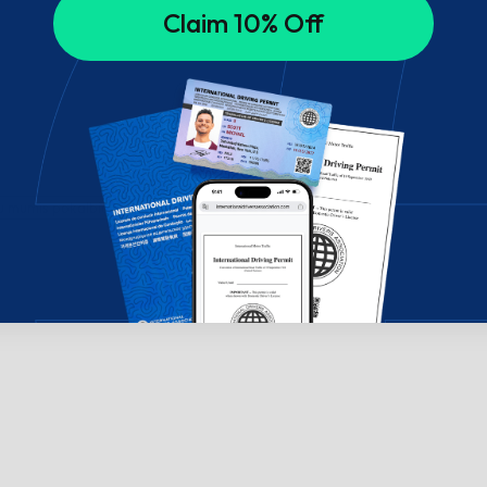
Claim 10% Off
su mumis pokalbių lange!