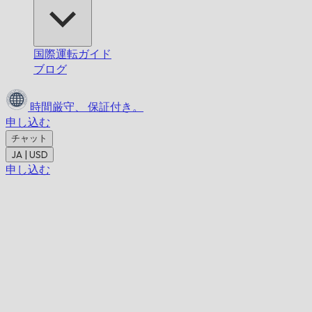
国際運転ガイド
ブログ
時間厳守、
保証付き。
申し込む
チャット
JA | USD
申し込む