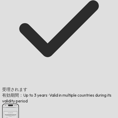
受理されます
有効期間：Up to 3 years
·
Valid in multiple countries during its
validity period