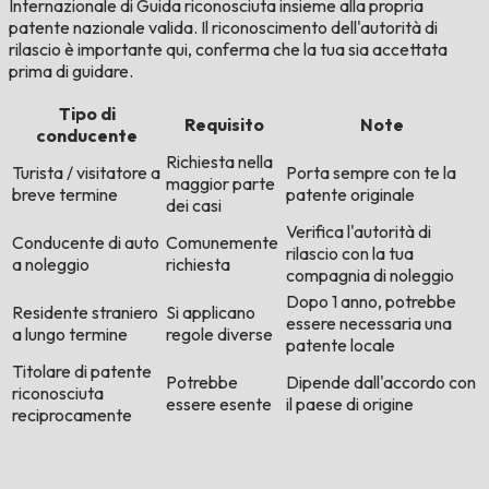
Internazionale di Guida riconosciuta insieme alla propria
patente nazionale valida. Il riconoscimento dell'autorità di
rilascio è importante qui, conferma che la tua sia accettata
prima di guidare.
Tipo di
Requisito
Note
conducente
Richiesta nella
Turista / visitatore a
Porta sempre con te la
maggior parte
breve termine
patente originale
dei casi
Verifica l'autorità di
Conducente di auto
Comunemente
rilascio con la tua
a noleggio
richiesta
compagnia di noleggio
Dopo 1 anno, potrebbe
Residente straniero
Si applicano
essere necessaria una
a lungo termine
regole diverse
patente locale
Titolare di patente
Potrebbe
Dipende dall'accordo con
riconosciuta
essere esente
il paese di origine
reciprocamente