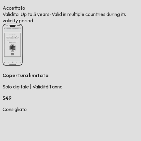
Accettato
Validità: Up to 3 years
·
Valid in multiple countries during its
validity period
Copertura limitata
Solo digitale
|
Validità 1 anno
$49
Consigliato