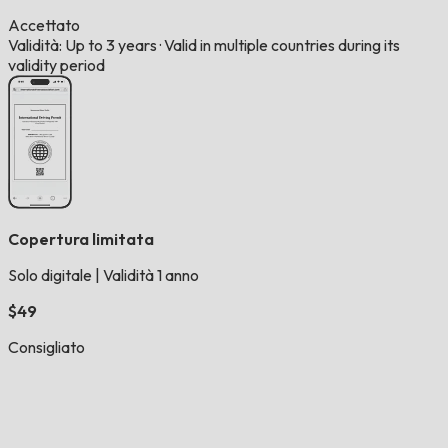
Accettato
Validità: Up to 3 years
·
Valid in multiple countries during its
validity period
Copertura limitata
Solo digitale
|
Validità 1 anno
$49
Consigliato