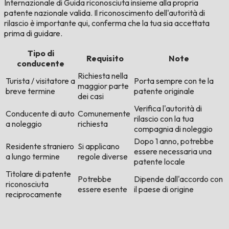
Internazionale di Guida riconosciuta insieme alla propria
patente nazionale valida. Il riconoscimento dell'autorità di
rilascio è importante qui, conferma che la tua sia accettata
prima di guidare.
Tipo di
Requisito
Note
conducente
Richiesta nella
Turista / visitatore a
Porta sempre con te la
maggior parte
breve termine
patente originale
dei casi
Verifica l'autorità di
Conducente di auto
Comunemente
rilascio con la tua
a noleggio
richiesta
compagnia di noleggio
Dopo 1 anno, potrebbe
Residente straniero
Si applicano
essere necessaria una
a lungo termine
regole diverse
patente locale
Titolare di patente
Potrebbe
Dipende dall'accordo con
riconosciuta
essere esente
il paese di origine
reciprocamente