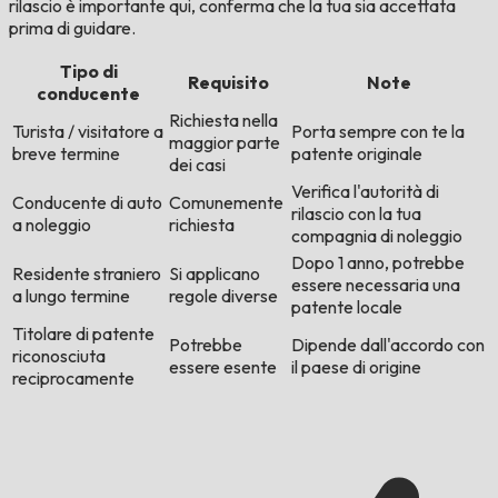
rilascio è importante qui, conferma che la tua sia accettata
prima di guidare.
Tipo di
Requisito
Note
conducente
Richiesta nella
Turista / visitatore a
Porta sempre con te la
maggior parte
breve termine
patente originale
dei casi
Verifica l'autorità di
Conducente di auto
Comunemente
rilascio con la tua
a noleggio
richiesta
compagnia di noleggio
Dopo 1 anno, potrebbe
Residente straniero
Si applicano
essere necessaria una
a lungo termine
regole diverse
patente locale
Titolare di patente
Potrebbe
Dipende dall'accordo con
riconosciuta
essere esente
il paese di origine
reciprocamente