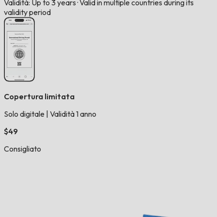
Validità: Up to 3 years
·
Valid in multiple countries during its
validity period
Copertura limitata
Solo digitale
|
Validità 1 anno
$49
Consigliato