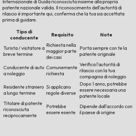
Internazionale di Guida riconosciuta insieme alla propria
patente nazionale valida. Il riconoscimento dell'autorità di
rilascio è importante qui, conferma che la tua sia accettata
prima di guidare.
Tipo di
Requisito
Note
conducente
Richiesta nella
Turista / visitatore a
Porta sempre con te la
maggior parte
breve termine
patente originale
dei casi
Verifica l'autorità di
Conducente di auto
Comunemente
rilascio con la tua
a noleggio
richiesta
compagnia di noleggio
Dopo 1 anno, potrebbe
Residente straniero
Si applicano
essere necessaria una
a lungo termine
regole diverse
patente locale
Titolare di patente
Potrebbe
Dipende dall'accordo con
riconosciuta
essere esente
il paese di origine
reciprocamente