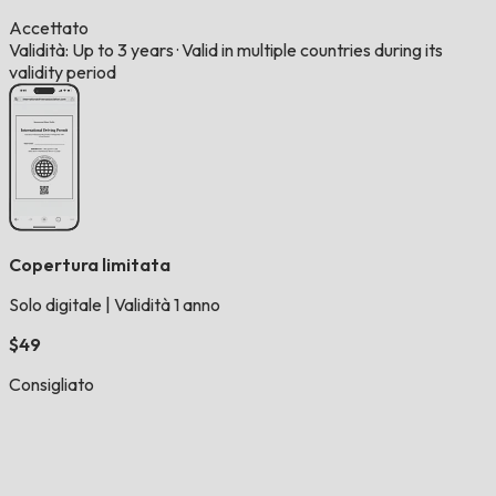
Accettato
Validità: Up to 3 years
·
Valid in multiple countries during its
validity period
Copertura limitata
Solo digitale
|
Validità 1 anno
$49
Consigliato