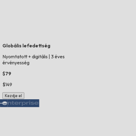
Globális lefedettség
Nyomtatott + digitális
|
3 éves
érvényesség
$79
$149
Kezdje el