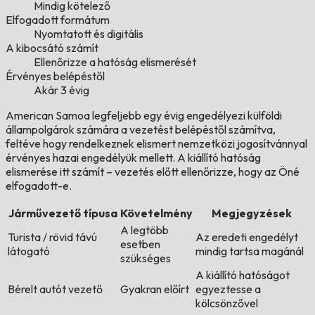
Mindig kötelező
Elfogadott formátum
Nyomtatott és digitális
A kibocsátó számít
Ellenőrizze a hatóság elismerését
Érvényes belépéstől
Akár 3 évig
American Samoa legfeljebb egy évig engedélyezi külföldi
állampolgárok számára a vezetést belépéstől számítva,
feltéve hogy rendelkeznek elismert nemzetközi jogosítvánnyal
érvényes hazai engedélyük mellett. A kiállító hatóság
elismerése itt számít – vezetés előtt ellenőrizze, hogy az Öné
elfogadott-e.
Járművezető típusa
Követelmény
Megjegyzések
A legtöbb
Turista / rövid távú
Az eredeti engedélyt
esetben
látogató
mindig tartsa magánál
szükséges
A kiállító hatóságot
Bérelt autót vezető
Gyakran előírt
egyeztesse a
kölcsönzővel