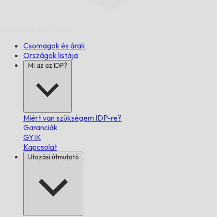
Időben,
Garantáltan.
Csomagok és árak
Országok listája
Mi az az IDP?
Miért van szükségem IDP-re?
Garanciák
GYIK
Kapcsolat
Utazási útmutató