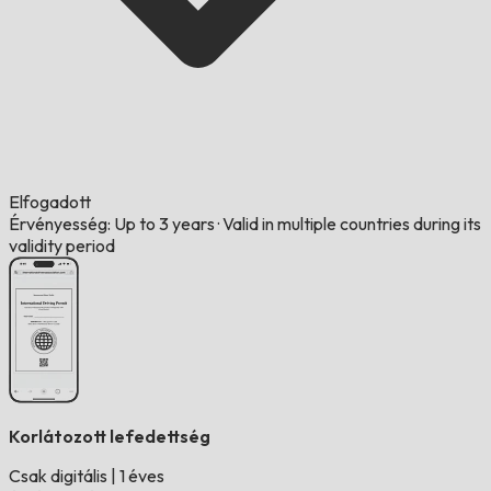
Elfogadott
Érvényesség: Up to 3 years
·
Valid in multiple countries during its
validity period
Korlátozott lefedettség
Csak digitális
|
1 éves