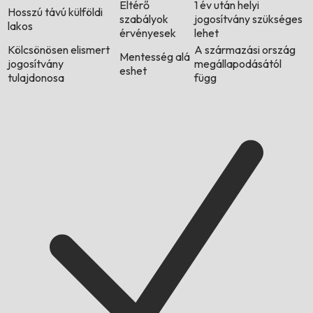
Eltérő
1 év után helyi
Hosszú távú külföldi
szabályok
jogosítvány szükséges
lakos
érvényesek
lehet
Kölcsönösen elismert
A származási ország
Mentesség alá
jogosítvány
megállapodásától
eshet
tulajdonosa
függ