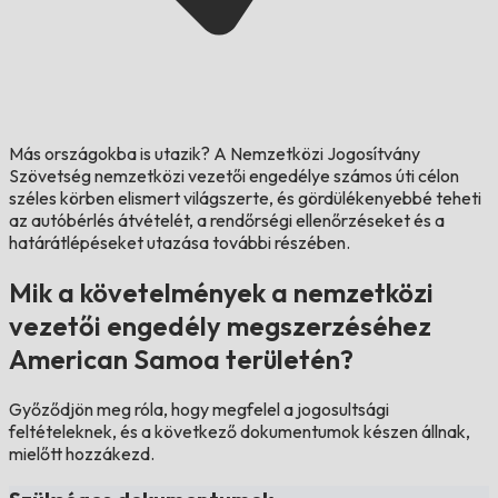
Más országokba is utazik?
A Nemzetközi Jogosítvány
Szövetség nemzetközi vezetői engedélye számos úti célon
széles körben elismert világszerte, és gördülékenyebbé teheti
az autóbérlés átvételét, a rendőrségi ellenőrzéseket és a
határátlépéseket utazása további részében.
Mik a követelmények a nemzetközi
vezetői engedély megszerzéséhez
American Samoa területén?
Győződjön meg róla, hogy megfelel a jogosultsági
feltételeknek, és a következő dokumentumok készen állnak,
mielőtt hozzákezd.