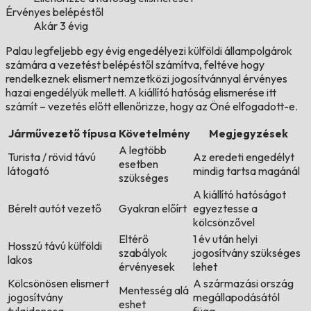
Érvényes belépéstől
Akár 3 évig
Palau legfeljebb egy évig engedélyezi külföldi állampolgárok
számára a vezetést belépéstől számítva, feltéve hogy
rendelkeznek elismert nemzetközi jogosítvánnyal érvényes
hazai engedélyük mellett. A kiállító hatóság elismerése itt
számít – vezetés előtt ellenőrizze, hogy az Öné elfogadott-e.
Járművezető típusa
Követelmény
Megjegyzések
A legtöbb
Turista / rövid távú
Az eredeti engedélyt
esetben
látogató
mindig tartsa magánál
szükséges
A kiállító hatóságot
Bérelt autót vezető
Gyakran előírt
egyeztesse a
kölcsönzővel
Eltérő
1 év után helyi
Hosszú távú külföldi
szabályok
jogosítvány szükséges
lakos
érvényesek
lehet
Kölcsönösen elismert
A származási ország
Mentesség alá
jogosítvány
megállapodásától
eshet