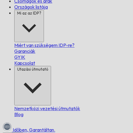
Csomagok és árak
Országok listája
Mi az az IDP?
Miért van szükségem IDP-re?
Garanciák
GYIK
Kapcsolat
Utazási útmutató
Nemzetközi vezetési útmutatók
Blog
Időben,
Garantáltan.