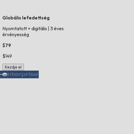
Globális lefedettség
Nyomtatott + digitális
|
3 éves
érvényesség
$79
$149
Kezdje el