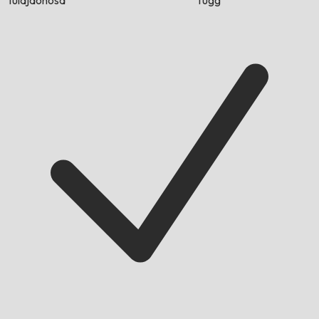
tulajdonosa
függ