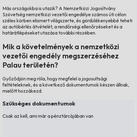
Más országokba is utazik?
A Nemzetközi Jogosítvány
Szövetség nemzetközi vezetői engedélye számos úti célon
széles körben elismert világszerte, és gördülékenyebbé teheti
az autóbérlés átvételét, a rendőrségi ellenőrzéseket és a
határátlépéseket utazása további részében.
Mik a követelmények a nemzetközi
vezetői engedély megszerzéséhez
Palau területén?
Győződjön meg róla, hogy megfelel a jogosultsági
feltételeknek, és a következő dokumentumok készen állnak,
mielőtt hozzákezd.
Szükséges dokumentumok
Csak az kell, ami már a pénztárcájában van