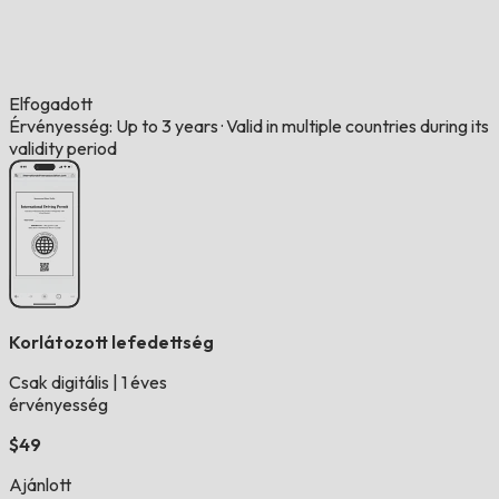
Elfogadott
Érvényesség: Up to 3 years
·
Valid in multiple countries during its
validity period
Korlátozott lefedettség
Csak digitális
|
1 éves
érvényesség
$49
Ajánlott