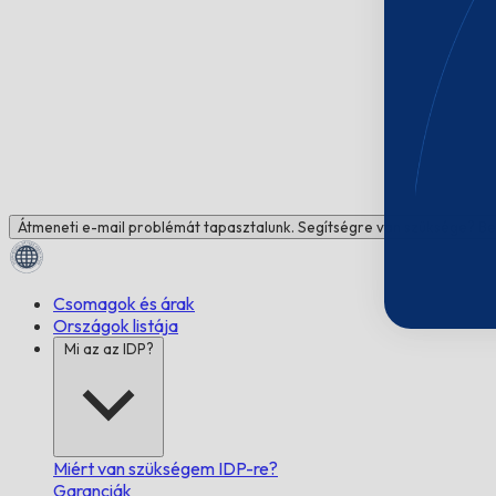
Átmeneti e-mail problémát tapasztalunk. Segítségre van szüksége? Be
Csomagok és árak
Országok listája
Mi az az IDP?
Miért van szükségem IDP-re?
Garanciák