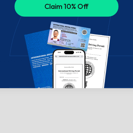
Claim 10% Off
széljen velünk csevegésben!