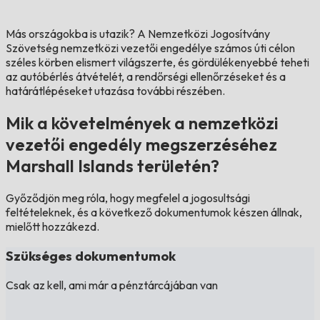
Más országokba is utazik?
A Nemzetközi Jogosítvány
Szövetség nemzetközi vezetői engedélye számos úti célon
széles körben elismert világszerte, és gördülékenyebbé teheti
az autóbérlés átvételét, a rendőrségi ellenőrzéseket és a
határátlépéseket utazása további részében.
Mik a követelmények a nemzetközi
vezetői engedély megszerzéséhez
Marshall Islands területén?
Győződjön meg róla, hogy megfelel a jogosultsági
feltételeknek, és a következő dokumentumok készen állnak,
mielőtt hozzákezd.
Szükséges dokumentumok
Csak az kell, ami már a pénztárcájában van