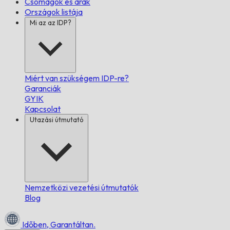
Csomagok és árak
Országok listája
Mi az az IDP?
Miért van szükségem IDP-re?
Garanciák
GYIK
Kapcsolat
Utazási útmutató
Nemzetközi vezetési útmutatók
Blog
Időben,
Garantáltan.