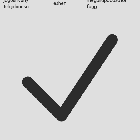
jogosítvány
megállapodásától
eshet
tulajdonosa
függ