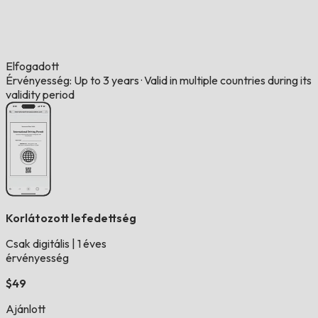
Elfogadott
Érvényesség: Up to 3 years
·
Valid in multiple countries during its
validity period
Korlátozott lefedettség
Csak digitális
|
1 éves
érvényesség
$49
Ajánlott