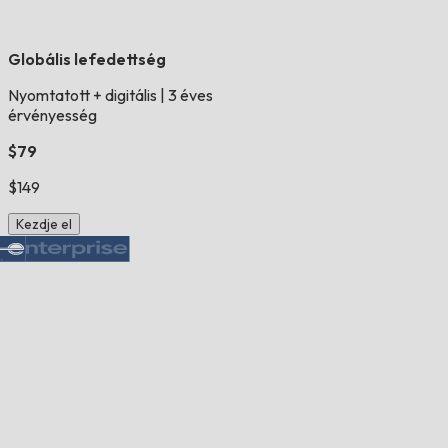
Globális lefedettség
Nyomtatott + digitális
|
3 éves
érvényesség
$79
$149
Kezdje el