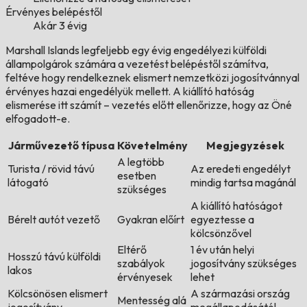
Érvényes belépéstől
Akár 3 évig
Marshall Islands legfeljebb egy évig engedélyezi külföldi
állampolgárok számára a vezetést belépéstől számítva,
feltéve hogy rendelkeznek elismert nemzetközi jogosítvánnyal
érvényes hazai engedélyük mellett. A kiállító hatóság
elismerése itt számít – vezetés előtt ellenőrizze, hogy az Öné
elfogadott-e.
Járművezető típusa
Követelmény
Megjegyzések
A legtöbb
Turista / rövid távú
Az eredeti engedélyt
esetben
látogató
mindig tartsa magánál
szükséges
A kiállító hatóságot
Bérelt autót vezető
Gyakran előírt
egyeztesse a
kölcsönzővel
Eltérő
1 év után helyi
Hosszú távú külföldi
szabályok
jogosítvány szükséges
lakos
érvényesek
lehet
Kölcsönösen elismert
A származási ország
Mentesség alá