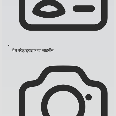
वैध घरेलू ड्राइवर का लाइसेंस