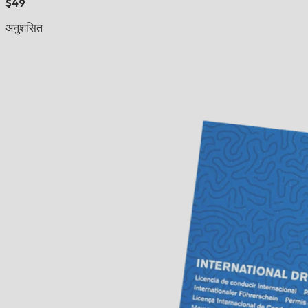
$49
अनुशंसित