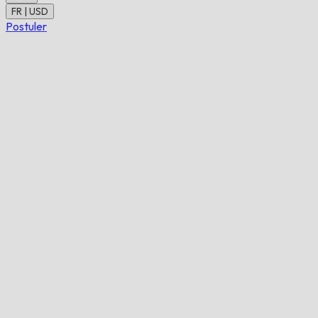
FR | USD
Postuler