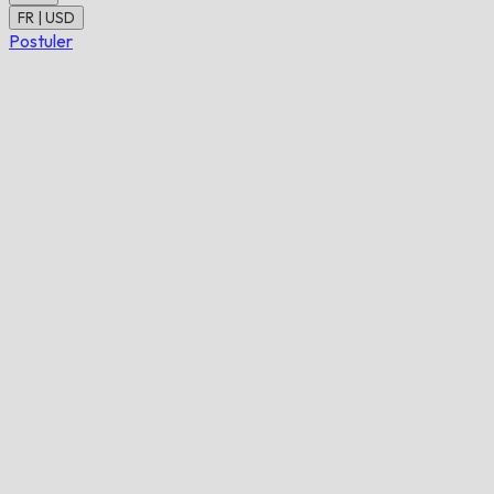
FR | USD
Postuler