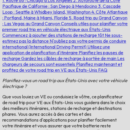
1. Route 66 : Chicago à Los Angeles
2. Autoroute de la Côte
Pacifique de Californie : San Diego à Mendocino
3. Cascade
Loop : Seattle à Whidbey Island, Washington
4. Côte Atlantique
: Portland, Maine à Miami, Floride
5. Road trip au Grand Canyon
: Las Vegas au Grand Canyon
Conseils utiles pour planifier votre
premier road trip en véhicule électrique aux États-Unis
Commencez à ajouter des stations de recharge tôt
Ne sous-
estimez pas la distance
N'oubliez pas votre permis de conduire
international (International Driving Permit)
Utilisez une
application de planification d'itinéraire
Planifiez les pauses de
recharge
Gardez les câbles de recharge à portée de main
Les
chargeurs de secours sont essentiels
Planifiez maintenant et
profitez de votre road trip en VE aux États-Unis
FAQ
Planifiez-vous un road trip aux États-Unis avec votre véhicule
électrique ?
Que vous louiez un VE ou conduisiez le vôtre, ce planificateur
de road trip pour VE aux États-Unis vous guidera dans le choix
des meilleurs itinéraires, stations de recharge et destinations
phares. Vous aurez accès à des cartes et des
recommandations d'applications pour planifier facilement
votre itinéraire et vous assurer que votre batterie reste