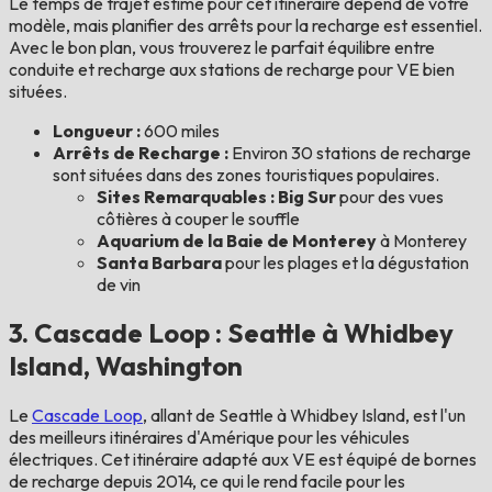
Le temps de trajet estimé pour cet itinéraire dépend de votre
modèle, mais planifier des arrêts pour la recharge est essentiel.
Avec le bon plan, vous trouverez le parfait équilibre entre
conduite et recharge aux stations de recharge pour VE bien
situées.
Longueur :
600 miles
Arrêts de Recharge :
Environ 30 stations de recharge
sont situées dans des zones touristiques populaires.
Sites Remarquables : Big Sur
pour des vues
côtières à couper le souffle
Aquarium de la Baie de Monterey
à Monterey
Santa Barbara
pour les plages et la dégustation
de vin
3. Cascade Loop : Seattle à Whidbey
Island, Washington
Le
Cascade Loop
, allant de Seattle à Whidbey Island, est l'un
des meilleurs itinéraires d'Amérique pour les véhicules
électriques. Cet itinéraire adapté aux VE est équipé de bornes
de recharge depuis 2014, ce qui le rend facile pour les