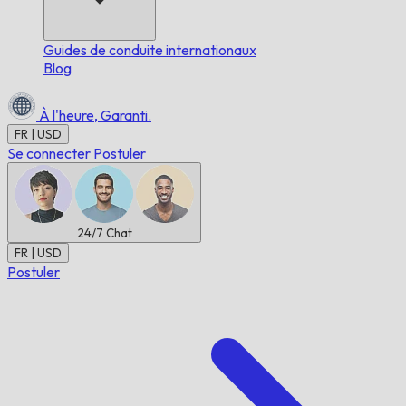
Guides de conduite internationaux
Blog
À l'heure,
Garanti.
FR | USD
Se connecter
Postuler
24/7
Chat
FR | USD
Postuler