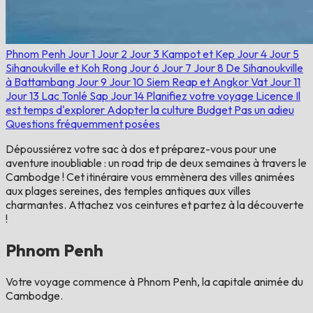
Phnom Penh
Jour 1
Jour 2
Jour 3
Kampot et Kep
Jour 4
Jour 5
Sihanoukville et Koh Rong
Jour 6
Jour 7
Jour 8
De Sihanoukville
à Battambang
Jour 9
Jour 10
Siem Reap et Angkor Vat
Jour 11
Jour 13
Lac Tonlé Sap
Jour 14
Planifiez votre voyage
Licence
Il
est temps d'explorer
Adopter la culture
Budget
Pas un adieu
Questions fréquemment posées
Dépoussiérez votre sac à dos et préparez-vous pour une
aventure inoubliable : un road trip de deux semaines à travers le
Cambodge ! Cet itinéraire vous emmènera des villes animées
aux plages sereines, des temples antiques aux villes
charmantes. Attachez vos ceintures et partez à la découverte
!
Phnom Penh
Votre voyage commence à Phnom Penh, la capitale animée du
Cambodge.