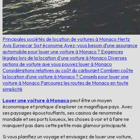
Principales sociétés de location de voitures à Monaco
Hertz
Avis
Europcar
Sixt
économe
Avez-vous besoin d’une assurance
automobile pour louer une voiture à Monaco ?
Exigences
légales lors de la location d'une voiture à Monaco
Diverses
options de voiture que vous pouvez louer à Monaco
Considérations relatives au coût du carburant
Combien coûte
la location d’une voiture à Monaco ?
Conseils pour louer une
voiture à Monaco
Parcourez les routes de Monaco en toute
simplicité
Louer une voiture à Monaco
peut être un moyen
économique et pratique d'explorer ce magnifique pays. Avec
ses paysages époustouflants, ses casinos de renommée
mondiale et ses ports luxueux, les choses à voir et à faire ne
manquent pas dans cette petite mais glamour principauté.
Si vous planifiez un voyage et envisagez de louer une voiture,